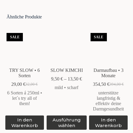
Ähnliche Produkte
SALE
SALE
TRY SLOW • 6
SLOW KIMCHI
Darmaufbau • 3
Sorten
Monate
9,50
€
–
13,50
€
29,00
€
354,50
€
32,00
€
394,00
€
Ursprünglicher
Aktueller
Ursprünglich
Aktueller
mild • scharf
Preis
Preis
Preis
Preis
6 Sorten á 250ml •
unterstütze
war:
ist:
war:
ist:
let´s try all of
langfristig &
32,00 €
29,00 €.
394,00 €
354,50 €.
them!
effektiv deine
Darmgesundheit
Dieses
In den
Ausführung
In den
Produkt
Warenkorb
wählen
Warenkorb
weist