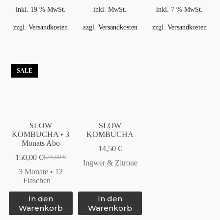
mehrere
inkl. 19 % MwSt.
inkl. MwSt.
inkl. 7 % MwSt.
Varianten
auf.
zzgl.
Versandkosten
zzgl.
Versandkosten
zzgl.
Versandkosten
Die
Optionen
können
auf
der
SALE
Produktseite
gewählt
werden
SLOW
SLOW
KOMBUCHA • 3
KOMBUCHA
Monats Abo
14,50
€
150,00
€
174,00
€
Ursprünglicher
Aktueller
Ingwer & Zitrone
Preis
Preis
3 Monate • 12
war:
ist:
Flaschen
174,00 €
150,00 €.
In den
In den
Warenkorb
Warenkorb